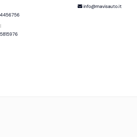
info@mavisauto.it
4456756
:
5815976