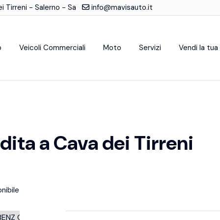
 Tirreni - Salerno - Sa
info@mavisauto.it
o
Veicoli Commerciali
Moto
Servizi
Vendi la tua
ta a Cava dei Tirreni
nibile