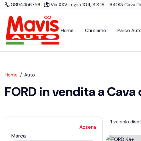
0894456756
Via XXV Luglio 104, S.S 18 - 84013 Cava Dei
Home
Chi siamo
Parco Aut
Home
Auto
FORD in vendita a Cava d
1
veicolo dispo
Azzera
Marca