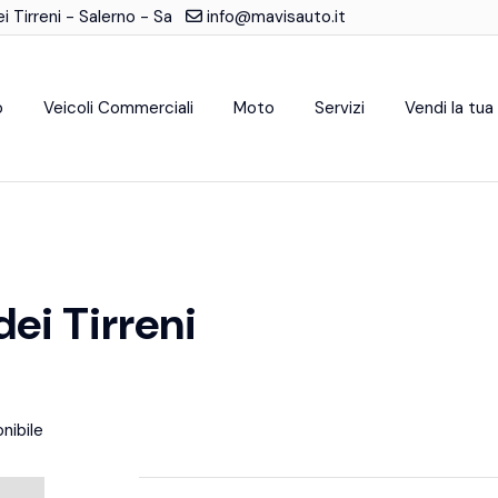
 Tirreni - Salerno - Sa
info@mavisauto.it
o
Veicoli Commerciali
Moto
Servizi
Vendi la tua
ei Tirreni
nibile