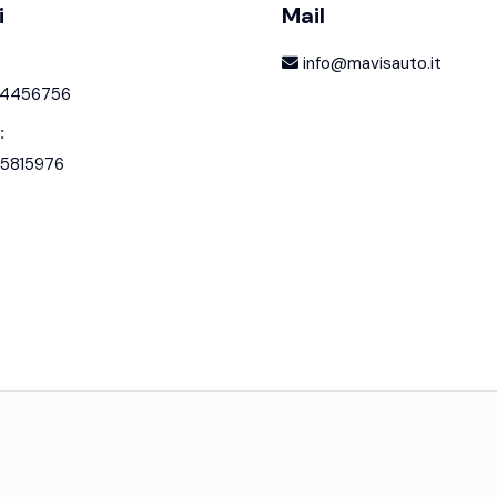
i
Mail
info@mavisauto.it
4456756
:
5815976