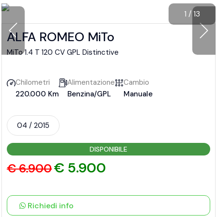
1
/
13
ALFA ROMEO MiTo
MiTo 1.4 T 120 CV GPL Distinctive
Chilometri
Alimentazione
Cambio
220.000 Km
Benzina/GPL
Manuale
04 / 2015
DISPONIBILE
€ 5.900
€ 6.900
Richiedi info